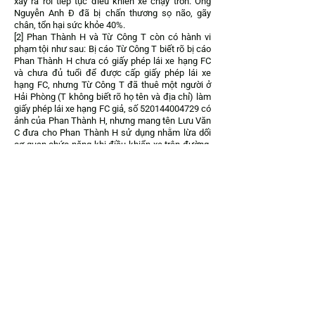
xảy ra rồi tiếp tục điều khiển xe chạy trốn. Ông
Nguyễn Anh Đ đã bị chấn thương sọ não, gãy
chân, tổn hại sức khỏe 40%.
[2] Phan Thành H và Từ Công T còn có hành vi
phạm tội như sau: Bị cáo Từ Công T biết rõ bị cáo
Phan Thành H chưa có giấy phép lái xe hạng FC
và chưa đủ tuổi để được cấp giấy phép lái xe
hạng FC, nhưng Từ Công T đã thuê một người ở
Hải Phòng (T không biết rõ họ tên và địa chỉ) làm
giấy phép lái xe hạng FC giả, số
520144004729
có
ảnh của Phan Thành H, nhưng mang tên Lưu Văn
C đưa cho Phan Thành H sử dụng nhằm lừa dối
cơ quan chức năng khi điều khiển xe trên đường.
Khi có giấy phép lái xe giả do Từ Công T cung cấp,
Phan Thành H đã hai lần sử dụng giấy phép lái xe
giả để lừa dối cảnh sát giao thông tỉnh Quảng
Ngãi và Công an huyện L, tỉnh Hà Tĩnh. Hành vi sử
dụng giấy phép lái xe giả lừa dối cơ quan chức
năng nêu trên của Phan Thành H, thì Từ Công T
đều biết.
[3] Do có hành vi phạm tội nêu trên, Tòa án cấp sơ
thẩm đã xét xử bị cáo Phan Thành H về tội “Giết
người” và tội “Làm giả tài liệu của cơ quan, tổ
chức” tội phạm và hình phạt được quy định tại
điểm d khoản 1 Điều 93 và điểm b khoản 2 Điều
267 Bộ luật Hình sự năm 1999 là có căn cứ, đúng
pháp luật.