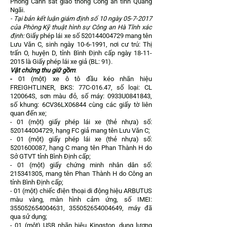
Phòng Cảnh sát giao thông Công an tỉnh Quảng
Ngãi.
- Tại bản kết luận giám định số 10 ngày
05-7-2017
của Phòng Kỹ thuật hình sự Công an Hà Tĩnh xác
định:
Giấy phép lái xe số
520144004729
mang tên
Lưu Văn C, sinh ngày
10-6-1991
, nơi cư trú: Thị
trấn O, huyện D, tỉnh Bình Định cấp ngày
18-11-
2015
là Giấy phép lái xe giả (BL: 91).
Vật chứng thu giữ gồm
:
-
01 (một) xe ô tô đầu kéo nhãn hiệu
FREIGHTLINER, BKS: 77C-016.47, số loại: CL
120064S, sơn màu đỏ, số máy: 0933U0841843,
số khung: 6CV36LX06844 cùng các giấy tờ liên
quan đến xe;
- 01 (một) giấy phép lái xe (thẻ nhựa) số:
520144004729
, hạng FC giả mang tên Lưu Văn C;
- 01 (một) giấy phép lái xe (thẻ nhựa) số:
5201600087
, hạng C mang tên Phan Thành H do
Sở GTVT tỉnh Bình Định cấp;
- 01 (một) giấy chứng minh nhân dân số:
215341305
, mang tên Phan Thành H do Công an
tỉnh Bình Định cấp;
- 01 (một) chiếc điện thoại di động hiệu ARBUTUS
màu vàng, màn hình cảm ứng, số IMEI:
355052654004631
,
355052654004649
, máy đã
qua sử dụng;
- 01 (một) USB nhãn hiệu Kingston, dung lượng