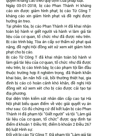
quyền kháng cáo theo quy định của pháp luật.
Ngày
03-01-2018
, bị cáo Phan Thành H kháng
cáo xin được giảm hình phạt; bị cáo Từ Công T
kháng cáo xin giảm hình phạt và đề nghị được
hưởng án treo.
Tại phiên tòa, bị cáo Phan Thành H đã khai nhận
toàn bộ hành vi giết người và hành vi làm giả tài
liệu của cơ quan, tổ chức như đã được nêu trên.
Bị cáo trình bày, Tòa án cấp sơ thẩm xử phạt quá
nặng, đề nghị Hội đồng xét xử xem xét giảm hình
phạt cho bị cáo.
Bị cáo Từ Công T đã khai nhận toàn bộ hành vi
làm giả tài liệu của cơ quan, tổ chức như đã được
nêu trên, bị cáo trình bày, bị cáo phạm tội lần đầu
thuộc trường hợp ít nghiêm trọng, đã thành khẩn
khai báo, ăn năn hối cải, bồi thường thiệt hại, gia
đình bị cáo có hoàn cảnh khó khăn, đề nghị Hội
đồng xét xử xem xét cho bị cáo được cải tạo tại
địa phương.
Đại diện Viện kiểm sát nhân dân cấp cao tại Hà
Nội phát biểu quan điểm về việc giải quyết vụ án
như sau: Có đủ chứng cứ để kết luận bị cáo Phan
Thành H đã phạm tội “Giết người” và tội “Làm giả
tài liệu của cơ quan, tổ chức” được quy định tại
điểm d khoản 1 Điều 93; điểm b khoản 2 Điều 267
Bộ luật Hình sự.
Đối với bị cáo Từ Công T: Đã phạm tội “Làm giả tài