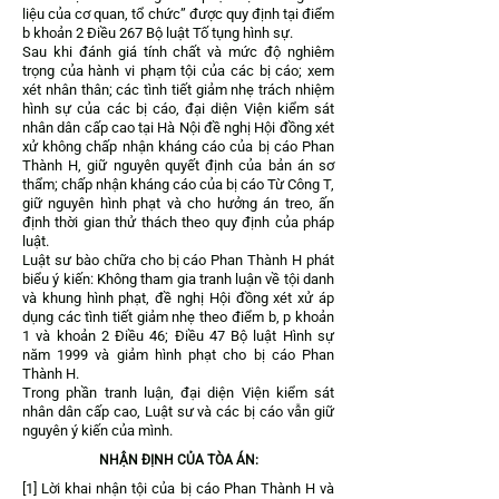
liệu của cơ quan, tổ chức” được quy định tại điểm
b khoản 2 Điều 267 Bộ luật Tố tụng hình sự.
Sau khi đánh giá tính chất và mức độ nghiêm
trọng của hành vi phạm tội của các bị cáo; xem
xét nhân thân; các tình tiết giảm nhẹ trách nhiệm
hình sự của các bị cáo, đại diện Viện kiểm sát
nhân dân cấp cao tại Hà Nội đề nghị Hội đồng xét
xử không chấp nhận kháng cáo của bị cáo Phan
Thành H, giữ nguyên quyết định của bản án sơ
thẩm; chấp nhận kháng cáo của bị cáo Từ Công T,
giữ nguyên hình phạt và cho hưởng án treo, ấn
định thời gian thử thách theo quy định của pháp
luật.
Luật sư bào chữa cho bị cáo Phan Thành H phát
biểu ý kiến: Không tham gia tranh luận về tội danh
và khung hình phạt, đề nghị Hội đồng xét xử áp
dụng các tình tiết giảm nhẹ theo điểm b, p khoản
1 và khoản 2 Điều 46; Điều 47 Bộ luật Hình sự
năm 1999 và giảm hình phạt cho bị cáo Phan
Thành H.
Trong phần tranh luận, đại diện Viện kiểm sát
nhân dân cấp cao, Luật sư và các bị cáo vẫn giữ
nguyên ý kiến của mình.
NHẬN ĐỊNH CỦA TÒA ÁN:
[1] Lời khai nhận tội của bị cáo Phan Thành H và