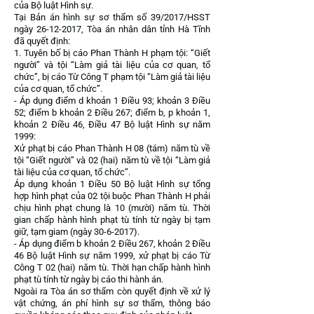
của Bộ luật Hình sự.
Tại Bản án hình sự sơ thẩm số 39/2017/HSST
ngày
26-12-2017
, Tòa án nhân dân tỉnh Hà Tĩnh
đã quyết định:
1. Tuyên bố bị cáo Phan Thành H phạm tội: “Giết
người” và tội “Làm giả tài liệu của cơ quan, tổ
chức”, bị cáo Từ Công T phạm tội “Làm giả tài liệu
của cơ quan, tổ chức”.
- Áp dụng điểm d khoản 1 Điều 93; khoản 3 Điều
52; điểm b khoản 2 Điều 267; điểm b, p khoản 1,
khoản 2 Điều 46, Điều 47 Bộ luật Hình sự năm
1999:
Xử phạt bị cáo Phan Thành H 08 (tám) năm tù về
tội “Giết người” và 02 (hai) năm tù về tội “Làm giả
tài liệu của cơ quan, tổ chức”.
Áp dụng khoản 1 Điều 50 Bộ luật Hình sự tổng
hợp hình phạt của 02 tội buộc Phan Thành H phải
chịu hình phạt chung là 10 (mười) năm tù. Thời
gian chấp hành hình phạt tù tính từ ngày bị tạm
giữ, tạm giam (ngày
30-6-2017)
.
- Áp dụng điểm b khoản 2 Điều 267, khoản 2 Điều
46 Bộ luật Hình sự năm 1999, xử phạt bị cáo Từ
Công T 02 (hai) năm tù. Thời hạn chấp hành hình
phạt tù tính từ ngày bị cáo thi hành án.
Ngoài ra Tòa án sơ thẩm còn quyết định về xử lý
vật chứng, án phí hình sự sơ thẩm, thông báo