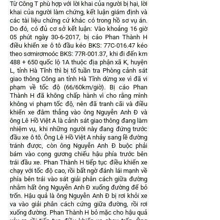
Từ Công T phù hợp với lời khai của người bị hại, lời
khai của người làm chứng, kết luận giám định và
các tài liệu chứng cứ khác có trong hồ sơ vụ án.
Do đó, có đủ cơ sở kết luận: Vào khoảng 16 giờ
05 phút ngày
30-6-2017
, bị cáo Phan Thành H
điều khiển xe ô tô đầu kéo BKS: 77C-016.47 kéo
theo sơmirơmoóc BKS: 77R-001.37, khi đi đến km
488 + 650 quốc lộ 1A thuộc địa phận xã K, huyện
L, tỉnh Hà Tĩnh thì bị tổ tuần tra Phòng cảnh sát
giao thông Công an tỉnh Hà Tĩnh dừng xe vì đã vi
phạm về tốc độ (66/60km/giờ). Bị cáo Phan
Thành H đã không chấp hành vì cho rằng mình
không vi phạm tốc độ, nên đã tranh cãi và điều
khiển xe đâm thẳng vào ông Nguyễn Anh Đ và
ông Lê Hồ Việt A là cảnh sát giao thông đang làm
nhiệm vụ, khi những người này đang đứng trước
đầu xe ô tô. Ông Lê Hồ Việt A nhảy sang lề đường
tránh được, còn ông Nguyễn Anh Đ buộc phải
bám vào cọng gương chiếu hậu phía trước bên
trái đầu xe. Phan Thành H tiếp tục điều khiển xe
chạy với tốc độ cao, rồi bất ngờ đánh lái mạnh về
phía bên trái vào sát giải phân cách giữa đường
nhằm hất ông Nguyễn Anh Đ xuống đường để bỏ
trốn. Hậu quả là ông Nguyễn Anh Đ bị rơi khỏi xe
va vào giải phân cách cứng giữa đường, rồi rơi
xuống đường. Phan Thành H bỏ mặc cho hậu quả