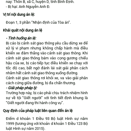
nay: Thôn B, xã C, huyện D, tỉnh Bình Định.
- Bị hại: Anh Nguyễn Anh Đ.
Vị trí nội dung án lệ:
Đoạn 1, 3 phần “Nhận định của Tòa án”.
Khái quát nội dung án lệ
- Tình huống án lệ:
Bị cáo bị cảnh sát giao thông yêu cầu dừng xe để
xử lý vi phạm nhưng không chấp hành mà điều
khiển xe đâm thẳng vào cảnh sát giao thông. Khi
cảnh sát giao thông bám vào cọng gương chiếu
hậu của xe, bị cáo tiếp tục điều khiển xe chạy với
tốc độ cao, bất ngờ đánh lái sát giải phân cách
nhằm hất cảnh sát giao thông xuống đường.
Cảnh sát giao thông rơi khỏi xe, va vào giải phân
cách cứng giữa đường, bị đa chấn thương.
- Giải pháp pháp lý:
Trường hợp này, bị cáo phải chịu trách nhiệm hình
sự về tội “Giết người” với tình tiết định khung là
“Giết người đang thi hành công vụ”.
Quy định của pháp luật liên quan đến án lệ
Điểm d khoản 1 Điều 93 Bộ luật Hình sự năm
1999 (tương ứng với khoản d khoản 1 Điều 123 Bộ
luật Hình sự năm 2015).