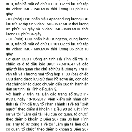
8GB, trên bề mặt có chữ DT101 G2 có lưu trữ tập
tin Video: IMG-1245.MOV thời lượng 00 phút 37
giây.
- 01 (một) USB nhãn hiệu Apacer dung lượng 8GB
lưu trữ 02 tập tin Video: IMG-0507.MOV thời lượng
02 phút 58 giây và Video: IMG-0509.MOV thời
lượng 03 phút 04 giây.
- 01 (một) USB nhãn hiệu Kingston, dung lượng
8GB, trên bề mặt có chữ DT101.G2 có lưu trữ tập
tin Video: IMG-1689.MOV thời lượng 05 phút 10
giây.
Cơ quan CSĐT Công an tỉnh Hà Tĩnh đã trả lại
chiếc xe ô tô đầu kéo BKS: 77C-016.47 và các
giấy tờ liên quan cho chủ sở hữu là Công ty TNHH
vận tải và Thương mại tổng hợp T; 03 (ba) chiếc
USB đang được lưu giữ theo hồ sơ vụ án, còn các
vật chứng khác được chuyển đến Cục thi hành án
dân sự tỉnh Hà Tĩnh để quản lý.
Với hành vi trên, tại Bản cáo trạng số 35/CTr -
KSĐT, ngày
13-10-2017
, Viện kiểm sát nhân dân
tỉnh Hà Tĩnh đã truy tố Phan Thành H về tội “Giết
người” theo điểm d khoản 1 Điều 93 Bộ luật Hình
sự và tội “Làm giả tài liệu của cơ quan, tổ chức”
theo điểm b khoản 2 Điều 267 của Bộ luật Hình
sự. Truy tố Từ Công T về tội “Làm giả tài liệu của
cơ quan, tổ chức” theo điểm b khoản 2 Điều 267