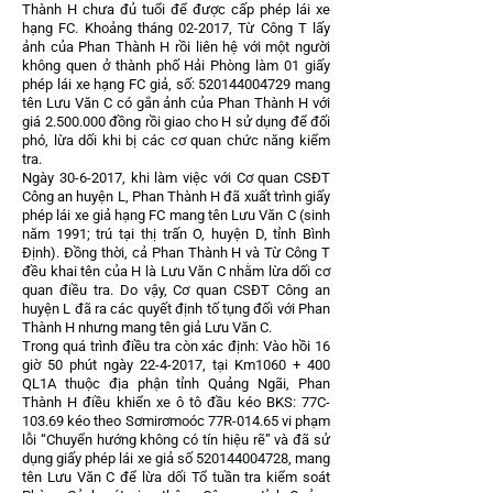
Thành H chưa đủ tuổi để được cấp phép lái xe
hạng FC. Khoảng tháng 02-2017, Từ Công T lấy
ảnh của Phan Thành H rồi liên hệ với một người
không quen ở thành phố Hải Phòng làm 01 giấy
phép lái xe hạng FC giả, số:
520144004729
mang
tên Lưu Văn C có gắn ảnh của Phan Thành H với
giá
2.500.000
đồng rồi giao cho H sử dụng để đối
phó, lừa dối khi bị các cơ quan chức năng kiểm
tra.
Ngày
30-6-2017
, khi làm việc với Cơ quan CSĐT
Công an huyện L, Phan Thành H đã xuất trình giấy
phép lái xe giả hạng FC mang tên Lưu Văn C (sinh
năm 1991; trú tại thị trấn O, huyện D, tỉnh Bình
Định). Đồng thời, cả Phan Thành H và Từ Công T
đều khai tên của H là Lưu Văn C nhằm lừa dối cơ
quan điều tra. Do vậy, Cơ quan CSĐT Công an
huyện L đã ra các quyết định tố tụng đối với Phan
Thành H nhưng mang tên giả Lưu Văn C.
Trong quá trình điều tra còn xác định: Vào hồi 16
giờ 50 phút ngày
22-4-2017
, tại Km1060 + 400
QL1A thuộc địa phận tỉnh Quảng Ngãi, Phan
Thành H điều khiển xe ô tô đầu kéo BKS: 77C-
103.69 kéo theo Sơmirơmoóc 77R-014.65 vi phạm
lỗi “Chuyển hướng không có tín hiệu rẽ” và đã sử
dụng giấy phép lái xe giả số
520144004728
, mang
tên Lưu Văn C để lừa dối Tổ tuần tra kiểm soát