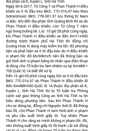
địa phận xã K, huyện L, tỉnh Hà Tĩnh.
Ngày
30-6-2017
, Từ Công T và Phan Thành H điều
khiển xe ô tô đầu kéo BKS: 77C-016.47 kéo theo
Sơmirơmoóc BKS: 77R-001.37 lưu thông từ Nam
ra Bắc. Khi đến địa phận tỉnh Quảng Bình thì xe do
Phan Thành H điều khiển, còn Từ Công T nằm
ngủ trong buồng lái. Lúc 15 giờ 28 phút cùng ngày,
khi Phan Thành H điều khiển xe đến Km11+450
đường tránh thành phố Hà Tĩnh thì đồng chí
Dương Hoài N dùng máy kiểm tra tốc độ phương
tiện và phát hiện xe ô tô đầu kéo do H điều khiển
vi phạm tốc độ 66/60km/h nên đã thông báo và
gửi hình ảnh vi phạm bằng tin nhắn qua điện thoại
di động cho Tổ tuần tra làm nhiệm vụ tại Km488 +
700 Quốc lộ 1A biết để xử lý.
Đến 16 giờ 05 phút cùng ngày, khi xe ô tô đầu kéo
BKS: 77C-016.47 do Phan Thành H điều khiển đi
đến Km488+650 Quốc lộ 1A thuộc địa phận xã K,
huyện L, tỉnh Hà Tĩnh thì bị Tổ tuần tra Phòng
cảnh sát giao thông Công an tỉnh Hà Tĩnh ra tín
hiệu dừng phương tiện. Sau khi Phan Thành H
cho xe dừng lại, đồng chí Nguyễn Anh Đ đã thông
báo lỗi, cho Phan Thành H xem hình ảnh vi phạm
và yêu cầu xuất trình giấy tờ. Tuy nhiên Phan
Thành H cho rằng xe mình không vi phạm tốc độ,
nên không xuất trình giấy tờ rồi tranh cãi với đồng
chí Đ và các đồng chí trong Tổ tuần tra đang làm