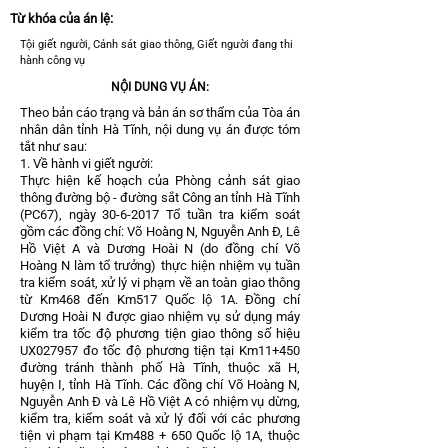
Từ khóa của án lệ:
Tội giết người, Cảnh sát giao thông, Giết người đang thi
hành công vụ
NỘI DUNG VỤ ÁN:
Theo bản cáo trạng và bản án sơ thẩm của Tòa án
nhân dân tỉnh Hà Tĩnh, nội dung vụ án được tóm
tắt như sau:
1. Về hành vi giết người:
Thực hiện kế hoạch của Phòng cảnh sát giao
thông đường bộ - đường sắt Công an tỉnh Hà Tĩnh
(PC67), ngày
30-6-2017
Tổ tuần tra kiểm soát
gồm các đồng chí: Võ Hoàng N, Nguyễn Anh Đ, Lê
Hồ Việt A và Dương Hoài N (do đồng chí Võ
Hoàng N làm tổ trưởng) thực hiện nhiệm vụ tuần
tra kiểm soát, xử lý vi phạm về an toàn giao thông
từ Km468 đến Km517 Quốc lộ 1A. Đồng chí
Dương Hoài N được giao nhiệm vụ sử dụng máy
kiểm tra tốc độ phương tiện giao thông số hiệu
UX027957 đo tốc độ phương tiện tại Km11+450
đường tránh thành phố Hà Tĩnh, thuộc xã H,
huyện I, tỉnh Hà Tĩnh. Các đồng chí Võ Hoàng N,
Nguyễn Anh Đ và Lê Hồ Việt A có nhiệm vụ dừng,
kiểm tra, kiểm soát và xử lý đối với các phương
tiện vi phạm tại Km488 + 650 Quốc lộ 1A, thuộc