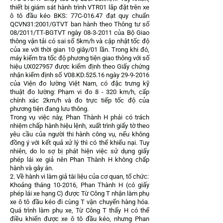
thiết bị giám sát hành trình VTR01 lắp đặt trên xe
ô tô đầu kéo BKS: 77C-016.47 đạt quy chuẩn
QCVN31:2001/GTVT ban hành theo Thông tư số
08/2011/TT-BGTVT ngày
08-3-2011
của Bộ Giao
thông vận tải có sai số 5km/h và cập nhật tốc độ
của xe với thời gian 10 giây/01 lần. Trong khi đó,
máy kiểm tra tốc độ phương tiện giao thông với số
hiệu UX027957 được kiểm định theo Giấy chứng
nhận kiểm định số V08.KD.525.16 ngày
29-9-2016
của Viện đo lường Việt Nam, có đặc trưng kỹ
thuật đo lường: Phạm vi đo 8 - 320 km/h, cấp
chính xác 2km/h và đo trực tiếp tốc độ của
phương tiện đang lưu thông.
Trong vụ việc này, Phan Thành H phải có trách
nhiệm chấp hành hiệu lệnh, xuất trình giấy tờ theo
yêu cầu của người thi hành công vụ, nếu không
đồng ý với kết quả xử lý thì có thể khiếu nại. Tuy
nhiên, do lo sợ bị phát hiện việc sử dụng giấy
phép lái xe giả nên Phan Thành H không chấp
hành và gây án.
2. Về hành vi làm giả tài liệu của cơ quan, tổ chức:
Khoảng tháng 10-2016, Phan Thành H (có giấy
phép lái xe hạng C) được Từ Công T nhận làm phụ
xe ô tô đầu kéo đi cùng T vận chuyển hàng hóa.
Quá trình làm phụ xe, Từ Công T thấy H có thể
điều khiển được xe ô tô đầu kéo, nhưng Phan