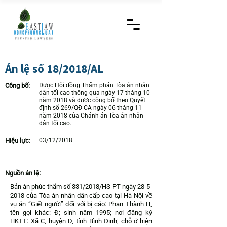
Án lệ số 18/2018/AL
Công bố:
Được Hội đồng Thẩm phán Tòa án nhân
dân tối cao thông qua ngày 17 tháng 10
năm 2018 và được công bố theo Quyết
định số 269/QĐ-CA ngày 06 tháng 11
năm 2018 của Chánh án Tòa án nhân
dân tối cao.
Hiệu lực:
03/12/2018
Nguồn án lệ:
Bản án phúc thẩm số 331/2018/HS-PT ngày
28-5-
2018
của Tòa án nhân dân cấp cao tại Hà Nội về
vụ án “Giết người” đối với bị cáo: Phan Thành H,
tên gọi khác: Đ; sinh năm 1995; nơi đăng ký
HKTT: Xã C, huyện D, tỉnh Bình Định; chỗ ở hiện