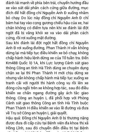
đánh lái mạnh về phía bên trái, chuyển hướng đầu
xe vào sát dải phân cách cứng giữa đường, mục
đích để hất đồng chí Nguyễn Anh Đ xuống nhằm
bỏ chạy. Do lúc này đồng chí Nguyễn Anh Đ chỉ
bám hai tay vào cọng gương chiếu hậu của xe, hai
chân không có điểm tựa nên khi xe đánh lái đột
ngột đã bị văng khỏi xe va vào dải phân cách
cứng, rồi rơi xuống mặt đường.
Sau khi đánh lái đột ngột hất đồng chí Nguyễn
Anh Đ rơi xuống đường, Phan Thành H vẫn không
dừng lại mà tiếp tục điều khiển xe bỏ chạy, không
chấp hành hiệu lệnh dừng xe của Tổ tuần tra. Đến
Km488 Quốc lộ 1A, khi Lực lượng Cảnh sát giao
thông Công an tỉnh Hà Tĩnh dùng xe chuyên dụng
chặn xe lại thì Phan Thành H mới chịu dừng xe
nhưng vẫn không chấp hành mà tiếp tục xuống xe
tranh cãi với người thi hành công vụ rồi lên xe
đóng cửa ngồi trên xe không hợp tác, sau đó điều
khiển xe chắn ngang đường gây ách tắc giao
thông. Công an huyện L đã phối hợp với Phòng
Cảnh sát giao thông Công an tỉnh Hà Tĩnh buộc
Phan Thành H điều khiển xe vào lề đường và đưa
về Trụ sở Công an huyện L giải quyết.
Hậu quả: Đồng chí Nguyễn Anh Đ bị thương nặng
được đưa đi cấp cứu tại Bệnh viện đa khoa thị xã
Hồng Lĩnh, sau đó chuyển đến điều trị tại Bệnh