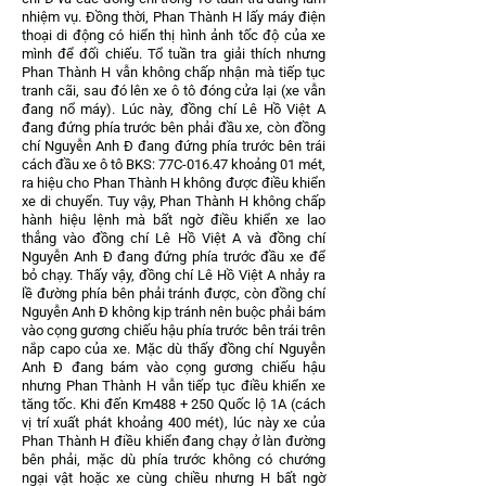
nhiệm vụ. Đồng thời, Phan Thành H lấy máy điện
thoại di động có hiển thị hình ảnh tốc độ của xe
mình để đối chiếu. Tổ tuần tra giải thích nhưng
Phan Thành H vẫn không chấp nhận mà tiếp tục
tranh cãi, sau đó lên xe ô tô đóng cửa lại (xe vẫn
đang nổ máy). Lúc này, đồng chí Lê Hồ Việt A
đang đứng phía trước bên phải đầu xe, còn đồng
chí Nguyễn Anh Đ đang đứng phía trước bên trái
cách đầu xe ô tô BKS: 77C-016.47 khoảng 01 mét,
ra hiệu cho Phan Thành H không được điều khiển
xe di chuyển. Tuy vậy, Phan Thành H không chấp
hành hiệu lệnh mà bất ngờ điều khiển xe lao
thẳng vào đồng chí Lê Hồ Việt A và đồng chí
Nguyễn Anh Đ đang đứng phía trước đầu xe để
bỏ chạy. Thấy vậy, đồng chí Lê Hồ Việt A nhảy ra
lề đường phía bên phải tránh được, còn đồng chí
Nguyễn Anh Đ không kịp tránh nên buộc phải bám
vào cọng gương chiếu hậu phía trước bên trái trên
nắp capo của xe. Mặc dù thấy đồng chí Nguyễn
Anh Đ đang bám vào cọng gương chiếu hậu
nhưng Phan Thành H vẫn tiếp tục điều khiển xe
tăng tốc. Khi đến Km488 + 250 Quốc lộ 1A (cách
vị trí xuất phát khoảng 400 mét), lúc này xe của
Phan Thành H điều khiển đang chạy ở làn đường
bên phải, mặc dù phía trước không có chướng
ngại vật hoặc xe cùng chiều nhưng H bất ngờ