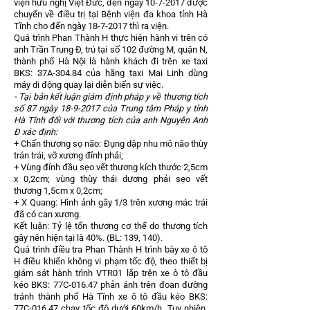
viện hữu nghị Việt Đức, đến ngày
10-7-2017
được
chuyển về điều trị tại Bệnh viện đa khoa tỉnh Hà
Tĩnh cho đến ngày
18-7-2017
thì ra viện.
Quá trình Phan Thành H thực hiện hành vi trên có
anh Trần Trung Đ, trú tại số 102 đường M, quận N,
thành phố Hà Nội là hành khách đi trên xe taxi
BKS: 37A-304.84 của hãng taxi Mai Linh dùng
máy di động quay lại diễn biến sự việc.
- Tại bản kết luận giám định pháp y về thương tích
số 87 ngày
18-9-2017
của Trung tâm Pháp y tỉnh
Hà Tĩnh đối với thương tích của anh Nguyễn Anh
Đ xác định:
+ Chấn thương sọ não: Đụng dập nhu mô não thùy
trán trái, vỡ xương đỉnh phải;
+ Vùng đỉnh đầu sẹo vết thương kích thước 2,5cm
x 0,2cm; vùng thùy thái dương phải sẹo vết
thương 1,5cm x 0,2cm;
+ X Quang: Hình ảnh gãy 1/3 trên xương mác trái
đã có can xương.
Kết luận: Tỷ lệ tổn thương cơ thể do thương tích
gây nên hiện tại là 40%. (BL: 139, 140).
Quá trình điều tra Phan Thành H trình bày xe ô tô
H điều khiển không vi phạm tốc độ, theo thiết bị
giám sát hành trình VTR01 lắp trên xe ô tô đầu
kéo BKS: 77C-016.47 phản ánh trên đoạn đường
tránh thành phố Hà Tĩnh xe ô tô đầu kéo BKS:
77C-016.47 chạy tốc độ dưới 60km/h. Tuy nhiên,