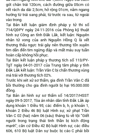
gót chân trái 120cm, cách đường giữa 05cm có
vết rách da dài 2,5cm, hở rộng 01cm, nằm ngang
hướng từ trái sang phải, từ trước ra sau, từ ngoài
vào trong.
Tại Bản kết luận giám định pháp y tử thi số
714/QĐPY ngày
24-11-2016
của Phòng kỹ thuật
hình sự Công an tỉnh Đắk Lắk, kết luận: Nguyên
nhân tử vong của anh Nguyễn Hồng Q là vết
thương thấu ngực trái gây nên thương tổn xuyên
tim dẫn đến tim ngừng đập và mất máu suy tuần
hoàn cấp không hồi phục.
Tại Bản kết luận pháp y thương tích số 113/PY-
TgT ngày
04-01-2017
của Trung tâm pháp y tỉnh
Đắk Lắk kết luận: Trần Văn C bị chấn thương vùng
má trái với thương tích 02%.
Trước khi xét xử sơ thẩm, gia đình Trần Văn C đã
bồi thường cho gia đình người bị hại
95.000.000
đồng.
Tại Bản án hình sự sơ thẩm số 14/2017/HSST
ngày
09-5-2017
, Tòa án nhân dân tỉnh Đắk Lắk áp
dụng khoản 1 Điều 95; các điểm b, h, p khoản 1,
khoản 2 Điều 46 Bộ luật Hình sự, xử phạt Trần
Văn C 02 (hai) năm 06 (sáu) tháng tù về tội “Giết
người trong trạng thái tinh thần bị kích động
mạnh”; căn cứ Điều 42 Bộ luật Hình sự, các điều
606, 610 Bộ luật Dân sự buộc bị cáo C phải bồi