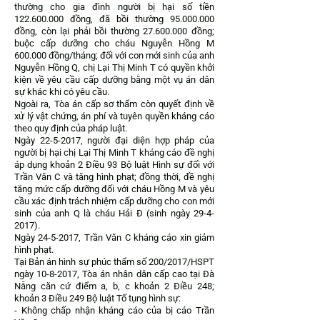
thường cho gia đình người bị hại số tiền
122.600.000
đồng, đã bồi thường
95.000.000
đồng, còn lại phải bồi thường
27.600.000
đồng;
buộc cấp dưỡng cho cháu Nguyễn Hồng M
600.000 đồng/tháng; đối với con mới sinh của anh
Nguyễn Hồng Q, chị Lại Thị Minh T có quyền khởi
kiện về yêu cầu cấp dưỡng bằng một vụ án dân
sự khác khi có yêu cầu.
Ngoài ra, Tòa án cấp sơ thẩm còn quyết định về
xử lý vật chứng, án phí và tuyên quyền kháng cáo
theo quy định của pháp luật.
Ngày
22-5-2017
, người đại diện hợp pháp của
người bị hại chị Lại Thị Minh T kháng cáo đề nghị
áp dụng khoản 2 Điều 93 Bộ luật Hình sự đối với
Trần Văn C và tăng hình phạt; đồng thời, đề nghị
tăng mức cấp dưỡng đối với cháu Hồng M và yêu
cầu xác định trách nhiệm cấp dưỡng cho con mới
sinh của anh Q là cháu Hải Đ (sinh ngày
29-4-
2017)
.
Ngày
24-5-2017
, Trần Văn C kháng cáo xin giảm
hình phạt.
Tại Bản án hình sự phúc thẩm số 200/2017/HSPT
ngày
10-8-2017
, Tòa án nhân dân cấp cao tại Đà
Nẵng căn cứ điểm a, b, c khoản 2 Điều 248;
khoản 3 Điều 249 Bộ luật Tố tụng hình sự:
- Không chấp nhận kháng cáo của bị cáo Trần