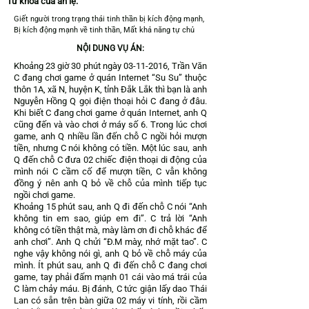
Từ khóa của án lệ:
Giết người trong trạng thái tinh thần bị kích động mạnh,
Bị kích động mạnh về tinh thần, Mất khả năng tự chủ
NỘI DUNG VỤ ÁN:
Khoảng 23 giờ 30 phút ngày
03-11-2016
, Trần Văn
C đang chơi game ở quán Internet “Su Su” thuộc
thôn 1A, xã N, huyện K, tỉnh Đắk Lắk thì bạn là anh
Nguyễn Hồng Q gọi điện thoại hỏi C đang ở đâu.
Khi biết C đang chơi game ở quán Internet, anh Q
cũng đến và vào chơi ở máy số 6. Trong lúc chơi
game, anh Q nhiều lần đến chỗ C ngồi hỏi mượn
tiền, nhưng C nói không có tiền. Một lúc sau, anh
Q đến chỗ C đưa 02 chiếc điện thoại di động của
mình nói C cầm cố để mượn tiền, C vẫn không
đồng ý nên anh Q bỏ về chỗ của mình tiếp tục
ngồi chơi game.
Khoảng 15 phút sau, anh Q đi đến chỗ C nói “Anh
không tin em sao, giúp em đi”. C trả lời “Anh
không có tiền thật mà, mày làm ơn đi chỗ khác để
anh chơi”. Anh Q chửi “Đ.M mày, nhớ mặt tao”. C
nghe vậy không nói gì, anh Q bỏ về chỗ máy của
mình. Ít phút sau, anh Q đi đến chỗ C đang chơi
game, tay phải đấm mạnh 01 cái vào má trái của
C làm chảy máu. Bị đánh, C tức giận lấy dao Thái
Lan có sẵn trên bàn giữa 02 máy vi tính, rồi cầm