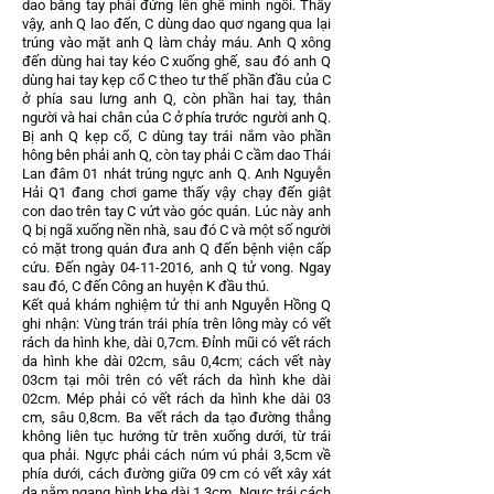
dao bằng tay phải đứng lên ghế mình ngồi. Thấy
vậy, anh Q lao đến, C dùng dao quơ ngang qua lại
trúng vào mặt anh Q làm chảy máu. Anh Q xông
đến dùng hai tay kéo C xuống ghế, sau đó anh Q
dùng hai tay kẹp cổ C theo tư thế phần đầu của C
ở phía sau lưng anh Q, còn phần hai tay, thân
người và hai chân của C ở phía trước người anh Q.
Bị anh Q kẹp cổ, C dùng tay trái nắm vào phần
hông bên phải anh Q, còn tay phải C cầm dao Thái
Lan đâm 01 nhát trúng ngực anh Q. Anh Nguyễn
Hải Q1 đang chơi game thấy vậy chạy đến giật
con dao trên tay C vứt vào góc quán. Lúc này anh
Q bị ngã xuống nền nhà, sau đó C và một số người
có mặt trong quán đưa anh Q đến bệnh viện cấp
cứu. Đến ngày
04-11-2016
, anh Q tử vong. Ngay
sau đó, C đến Công an huyện K đầu thú.
Kết quả khám nghiệm tử thi anh Nguyễn Hồng Q
ghi nhận: Vùng trán trái phía trên lông mày có vết
rách da hình khe, dài 0,7cm. Đỉnh mũi có vết rách
da hình khe dài 02cm, sâu 0,4cm; cách vết này
03cm tại môi trên có vết rách da hình khe dài
02cm. Mép phải có vết rách da hình khe dài 03
cm, sâu 0,8cm. Ba vết rách da tạo đường thẳng
không liên tục hướng từ trên xuống dưới, từ trái
qua phải. Ngực phải cách núm vú phải 3,5cm về
phía dưới, cách đường giữa 09 cm có vết xây xát
da nằm ngang hình khe dài 1,3cm. Ngực trái cách