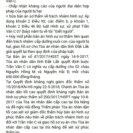
Văn C.
- Chấp nhận kháng cáo của người đại diện hợp
pháp của người bị hại:
+ Sửa bản án sơ thẩm về trách nhiệm hình sự: Áp
dụng khoản 2 Điều 93; các điểm b, p khoản 1,
khoản 2 Điều 46 Bộ luật Hình sự, xử phạt Trần
Văn C 07 (bảy) năm tù về tội “Giết người”.
+ Hủy một phần bản án hình sự sơ thẩm liên quan
đến trách nhiệm cấp dưỡng nuôi con của người bị
hại; giao hồ sơ cho Tòa án nhân dân tỉnh Đắk Lắk
giải quyết lại theo quy định của pháp luật.
Tại Bản án số 47/2017/HSST ngày
14-9-2017
,
Tòa án nhân dân tỉnh Đắk Lắk quyết định buộc
Trần Văn C có nghĩa vụ cấp dưỡng cho 02 cháu
Nguyễn Hồng M và Nguyễn Hải Đ, mỗi cháu
650.000 đồng/tháng.
Tại Quyết định kháng nghị giám đốc thẩm số
15/2018/KN-HS ngày
22-5-2018
, Chánh án Tòa án
nhân dân tối cao quyết định kháng nghị Bản án
hình sự phúc thẩm số 200/2017/HSPT ngày
10-8-
2017
của Tòa án nhân dân cấp cao tại Đà Nẵng
và đề nghị Hội đồng Thẩm phán Tòa án nhân dân
tối cao xét xử giám đốc thẩm hủy bản án hình sự
phúc thẩm nêu trên về phần trách nhiệm hình sự
đối với Trần Văn C và giao hồ sơ vụ án cho Tòa án
nhân dân cấp cao tại Đà Nẵng để xét xử phúc
thẩm lại.