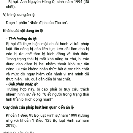
- Bị hại: Anh Nguyễn Hồng Q, sinh năm 1994 (đã
chết).
Vị trí nội dung án lệ:
Đoạn 1 phần “Nhận định của Tòa án”.
Khái quát nội dung án lệ
- Tình huống án lệ:
Bị hại đã thực hiện một chuỗi hành vi trái pháp
luật tấn công bị cáo liên tục, kéo dài làm cho bị
cáo bị ức chế tâm lý, kích động về tinh thần.
Trong trạng thái bị mất khả năng tự chủ, bị cáo
dùng dao đâm bị hại nhằm thoát khỏi sự tấn
công. Bị cáo không nhận thức hết được tính chất
và mức độ nguy hiểm của hành vi mà mình đã
thực hiện. Hậu quả dẫn đến bị hại chết.
- Giải pháp pháp lý:
Trường hợp này, bị cáo phải bị truy cứu trách
nhiệm hình sự về tội “Giết người trong trạng thái
tinh thần bị kích động mạnh”.
Quy định của pháp luật liên quan đến án lệ
Khoản 1 Điều 95 Bộ luật Hình sự năm 1999 (tương
ứng với khoản 1 Điều 125 Bộ luật Hình sự năm
2015).