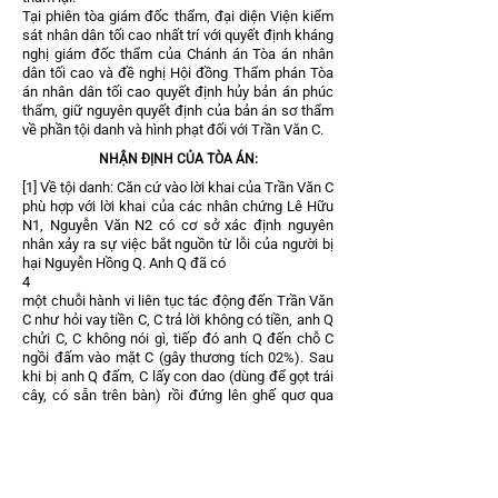
Tại phiên tòa giám đốc thẩm, đại diện Viện kiểm
sát nhân dân tối cao nhất trí với quyết định kháng
nghị giám đốc thẩm của Chánh án Tòa án nhân
dân tối cao và đề nghị Hội đồng Thẩm phán Tòa
án nhân dân tối cao quyết định hủy bản án phúc
thẩm, giữ nguyên quyết định của bản án sơ thẩm
về phần tội danh và hình phạt đối với Trần Văn C.
NHẬN ĐỊNH CỦA TÒA ÁN:
[1] Về tội danh: Căn cứ vào lời khai của Trần Văn C
phù hợp với lời khai của các nhân chứng Lê Hữu
N1, Nguyễn Văn N2 có cơ sở xác định nguyên
nhân xảy ra sự việc bắt nguồn từ lỗi của người bị
hại Nguyễn Hồng Q. Anh Q đã có
4
một chuỗi hành vi liên tục tác động đến Trần Văn
C như hỏi vay tiền C, C trả lời không có tiền, anh Q
chửi C, C không nói gì, tiếp đó anh Q đến chỗ C
ngồi đấm vào mặt C (gây thương tích 02%). Sau
khi bị anh Q đấm, C lấy con dao (dùng để gọt trái
cây, có sẵn trên bàn) rồi đứng lên ghế quơ qua
quơ lại (thể hiện C không có ý định tấn công anh Q
mà nhằm ngăn chặn sự tấn công của anh Q),
nhưng anh Q bất chấp C đang cầm dao vẫn lao
vào và kéo C xuống khỏi ghế, kẹp cổ C. Trong tư
thế bị khống chế, phần đầu của C bị kẹp ở phía