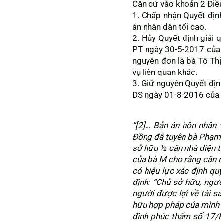
Căn cứ vào khoản 2 Điề
1. Chấp nhận Quyết đị
án nhân dân tối cao.
2. Hủy Quyết định giải 
PT ngày 30-5-2017 của T
nguyên đơn là bà Tô Thị
vụ liên quan khác.
3. Giữ nguyên Quyết địn
DS ngày 01-8-2016 của 
“[2]… Bản án hôn nhân
Đồng đã tuyên bà Phạm 
sở hữu ½ căn nhà diện t
của bà M cho rằng căn 
có hiệu lực xác định q
định: “Chủ sở hữu, ngư
người được lợi về tài 
hữu hợp pháp của mình ph
đình phúc thẩm số 17/H