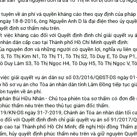
 tài sản” giữa nguyên đơn là bà Tô Thị M với bị đơn là cụ Ng
tuyên về án phí và quyền kháng cáo theo quy định của pháp 
, ngày 18-8-2016, ông Nguyễn Anh D là đại điện theo ủy qu
yết định sơ thẩm nêu trên.
ết việc kháng cáo đối với Quyết định đình chỉ giải quyết 
nhân dân cấp cao tại Thành phố Hồ Chí Minh quyết định:
a nguyên đơn và những người có quyền lợi, nghĩa vụ liên 
 S, Tô Thị Kim N1, Tô Thị T1, Tô Thị S2, Tô Duy E, Tô Duy P1,
Tô Duy Lâm S3, Tô Thị Ngọc H4, Tô Duy H5, Tô Thị Ngọc V, 
ỉ việc giải quyết vụ án dân sự số 03/2016/QĐST-DS ngày 0
 hồ sơ vụ án cho Tòa án nhân dân tỉnh Lâm Đồng tiếp tục giả
n tuyên về án phí.
hán Bùi Hữu Nhân - Chủ tọa phiên tòa sơ thẩm có đơn đề n
phúc thẩm nêu trên theo thủ tục giám đốc thẩm.
019/KN-DS ngày 31-7-2019, Chánh án Tòa án nhân dân tối c
áo đối với Quyết định đình chỉ giải quyết vụ án số 91/201
p cao tại Thành phố Hồ Chí Minh; đề nghị Hội đồng Thẩm p
m, hủy quyết định phúc thẩm nêu trên và giữ nguyên Quyết 