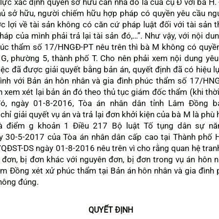
lực xác định quyền sở hữu căn nhà đó là của cụ Đ với bà H.
hủ sở hữu, người chiếm hữu hợp pháp có quyền yêu cầu ng
c lợi về tài sản không có căn cứ pháp luật đối với tài sản
p của mình phải trả lại tài sản đó,…”. Như vậy, với nội du
húc thẩm số 17/HNGĐ-PT nêu trên thì bà M không có quyền 
G, phường 5, thành phố T. Cho nên phải xem nội dung yêu
ệc đã được giải quyết bằng bản án, quyết định đã có hiệu lự
ình với Bản án hôn nhân và gia đình phúc thẩm số 17/HNG
xem xét lại bản án đó theo thủ tục giám đốc thẩm (khi thời
đó, ngày 01-8-2016, Tòa án nhân dân tỉnh Lâm Đồng b
ỉ giải quyết vụ án và trả lại đơn khởi kiện của bà M là phù 
à điểm g khoản 1 Điều 217 Bộ luật Tố tụng dân sự nă
30-5-2017 của Tòa án nhân dân cấp cao tại Thành phố H
QĐST-DS ngày 01-8-2016 nêu trên vì cho rằng quan hệ tranh
n đơn, bị đơn khác với nguyên đơn, bị đơn trong vụ án hôn 
âm Đồng xét xử phúc thẩm tại Bản án hôn nhân và gia đìn
hông đúng.
QUYẾT ĐỊNH