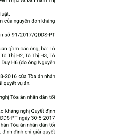
uyễn Thị Đ và bà Phạm Thị
luật.
yền của nguyên đơn kháng
vụ án số 91/2017/QĐDS-PT
quan gồm các ông, bà: Tô
 Tô Thị H2, Tô Thị H3, Tô
Tô Duy H6 (do ông Nguyễn
1-8-2016 của Tòa án nhân
i quyết vụ án.
ghị Tòa án nhân dân tối
ao kháng nghị Quyết định
7/QĐDS-PT ngày 30-5-2017
hán Tòa án nhân dân tối
định đình chỉ giải quyết