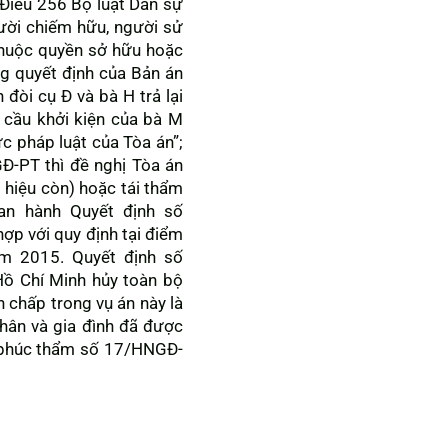
 Điều 256 Bộ luật Dân sự
ười chiếm hữu, người sử
 thuộc quyền sở hữu hoặc
ng quyết định của Bản án
đòi cụ Đ và bà H trả lại
 cầu khởi kiện của bà M
c pháp luật của Tòa án”;
Đ-PT thì đề nghị Tòa án
 hiệu còn) hoặc tái thẩm
an hành Quyết định số
hợp với quy định tại điểm
m 2015. Quyết định số
ồ Chí Minh hủy toàn bộ
 chấp trong vụ án này là
nhân và gia đình đã được
h phúc thẩm số 17/HNGĐ-