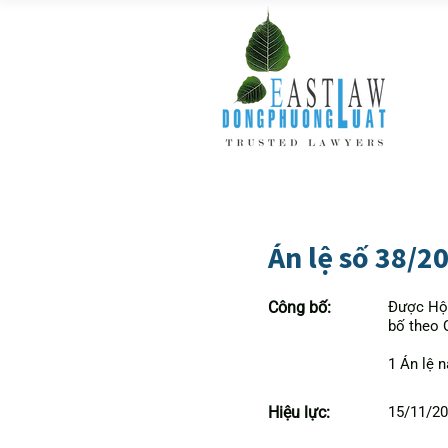
Án lệ số 38/2
Công bố:
Được Hội
bố theo 
1 Án lệ 
Hiệu lực:
15/11/2