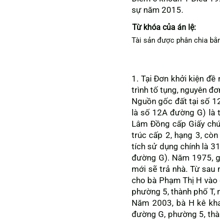
sự năm 2015.
Từ khóa của án lệ:
Tài sản được phân chia bằng
1. Tại Đơn khởi kiện đề
trình tố tụng, nguyên đơ
Nguồn gốc đất tại số 12
là số 12A đường G) là 
Lâm Đồng cấp Giấy chứ
trúc cấp 2, hạng 3, còn
tích sử dụng chính là 
đường G). Năm 1975, gi
mới sẽ trả nhà. Từ sau 
cho bà Phạm Thị H vào ở
phường 5, thành phố T, 
Năm 2003, bà H kê kha
đường G, phường 5, thàn