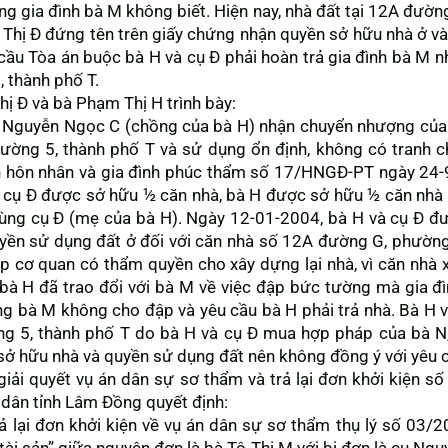
g gia đình bà M không biết. Hiện nay, nhà đất tại 12A đườn
Thị Đ đứng tên trên giấy chứng nhận quyền sở hữu nhà ở và
 cầu Tòa án buộc bà H và cụ Đ phải hoàn trả gia đình bà M n
 thành phố T.
hị Đ và bà Phạm Thị H trình bày:
 Nguyễn Ngọc C (chồng của bà H) nhận chuyển nhượng của
ường 5, thành phố T và sử dụng ổn định, không có tranh 
án hôn nhân và gia đình phúc thẩm số 17/HNGĐ-PT ngày 24-
 cụ Đ được sở hữu ½ căn nhà, bà H được sở hữu ½ căn nhà 
ùng cụ Đ (mẹ của bà H). Ngày 12-01-2004, bà H và cụ Đ đ
yền sử dụng đất ở đối với căn nhà số 12A đường G, phường
p cơ quan có thẩm quyền cho xây dựng lại nhà, vì căn nhà
, bà H đã trao đổi với bà M về việc đập bức tường mà gia đ
g bà M không cho đập và yêu cầu bà H phải trả nhà. Bà H v
g 5, thành phố T do bà H và cụ Đ mua hợp pháp của bà N
ở hữu nhà và quyền sử dụng đất nên không đồng ý với yêu c
 giải quyết vụ án dân sự sơ thẩm và trả lại đơn khởi kiện
 dân tỉnh Lâm Đồng quyết định:
trả lại đơn khởi kiện về vụ án dân sự sơ thẩm thụ lý số 03