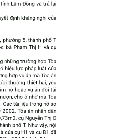
ỉnh Lâm Đồng và trả lại
quyết định kháng nghị của
G, phường 5, thành phố T
ộc bà Phạm Thị H và cụ
ong những trường hợp Tòa
có hiệu lực pháp luật của
ường hợp vụ án mà Tòa án
ồi thường thiệt hại, yêu
iám hộ hoặc vụ án đòi tài
o mượn, cho ở nhờ mà Tòa
 Các tài liệu trong hồ sơ
9-2002, Tòa án nhân dân
0,73m2, cụ Nguyễn Thị Đ
ành phố T. Như vậy, nội
là của cụ H1 và cụ Đ1 đã