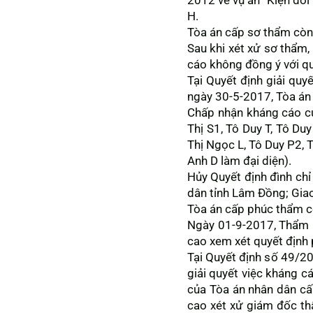
2012 về vụ án “Kiện đòi
H.
Tòa án cấp sơ thẩm còn 
Sau khi xét xử sơ thẩm
cáo không đồng ý với qu
Tại Quyết định giải quy
ngày 30-5-2017, Tòa án 
Chấp nhận kháng cáo củ
Thị S1, Tô Duy T, Tô Duy
Thị Ngọc L, Tô Duy P2, 
Anh D làm đại diện).
Hủy Quyết định đình ch
dân tỉnh Lâm Đồng; Giao
Tòa án cấp phúc thẩm cò
Ngày 01-9-2017, Thẩm p
cao xem xét quyết định 
Tại Quyết định số 49/2
giải quyết việc kháng c
của Tòa án nhân dân cấ
cao xét xử giám đốc thẩ