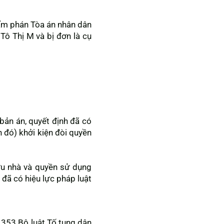
m phán Tòa án nhân dân
 Tô Thị M và bị đơn là cụ
bản án, quyết định đã có
n đó) khởi kiện đòi quyền
ữu nhà và quyền sử dụng
đã có hiệu lực pháp luật
 353 Bộ luật Tố tụng dân