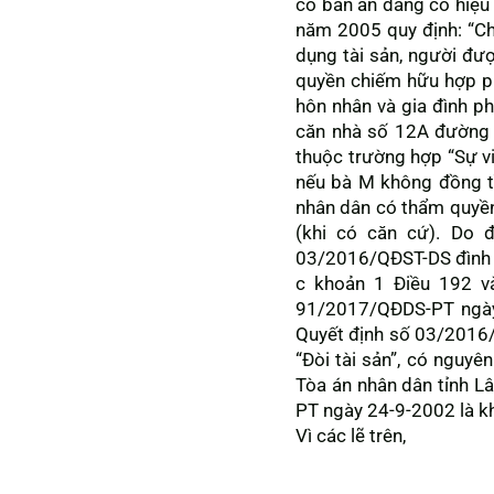
có bản án đang có hiệu 
năm 2005 quy định: “C
dụng tài sản, người đượ
quyền chiếm hữu hợp phá
hôn nhân và gia đình p
căn nhà số 12A đường 
thuộc trường hợp “Sự vi
nếu bà M không đồng t
nhân dân có thẩm quyền 
(khi có căn cứ). Do 
03/2016/QĐST-DS đình ch
c khoản 1 Điều 192 v
91/2017/QĐDS-PT ngày 
Quyết định số 03/2016/
“Đòi tài sản”, có nguyê
Tòa án nhân dân tỉnh L
PT ngày 24-9-2002 là k
Vì các lẽ trên,