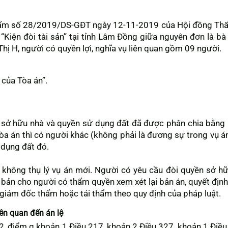
hẩm số 28/2019/DS-GĐT ngày 12-11-2019 của Hội đồng Thẩ
 “Kiện đòi tài sản” tại tỉnh Lâm Đồng giữa nguyên đơn là bà
hị H, người có quyền lợi, nghĩa vụ liên quan gồm 09 người.
của Tòa án”.
n sở hữu nhà và quyền sử dụng đất đã được phân chia bằng 
Tòa án thì có người khác (không phải là đương sự trong vụ á
 dụng đất đó.
 không thụ lý vụ án mới. Người có yêu cầu đòi quyền sở h
bản cho người có thẩm quyền xem xét lại bản án, quyết định 
 giám đốc thẩm hoặc tái thẩm theo quy định của pháp luật.
iên quan đến án lệ
, điểm g khoản 1 Điều 217, khoản 2 Điều 327, khoản 1 Điều