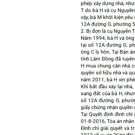
phép xây dựng nhà, nhưn
T do bà H và cụ Nguyễn 
vậy, bà M khởi kiện yêu
12A đường G, phường 5,
2. Bị đơn là cụ Nguyễn T
Năm 1994, bà H và ông
tại số 12A đường G, ph
ông C ly hôn. Tại Bản 
tỉnh Lâm Đồng đã tuyên
H mua chung căn nhà c
quyền sở hữu nhà và qu
năm 2011, bà H xin phé
Khi bắt đầu xây lại nhà
sang đất của bà H, nhưn
số 12A đường G, phườn
giấy chứng nhận quyền s
Tại Quyết định đình chỉ
01-8-2016, Tòa án nhân
Đình chỉ giải quyết và 