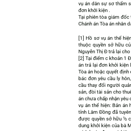
vụ án dân sự sơ thẩm 
đơn khởi kiện .
Tại phiên tòa giám đốc 
Chánh án Tòa án nhân dâ
[1] Hồ sơ vụ án thể hi
thuộc quyền sở hữu củ
Nguyễn Thị Đ trả lại cho
[2] Tại điểm c khoản 1
án trả lại đơn khởi kiện
Tòa án hoặc quyết định 
bác đơn yêu cầu ly hôn,
cầu thay đổi người quản
sản, đòi tài sản cho th
án chưa chấp nhận yêu cầ
vụ án thể hiện: Bản á
tỉnh Lâm Đồng đã tuyê
được quyền sở hữu ½ că
dung khởi kiện của bà 