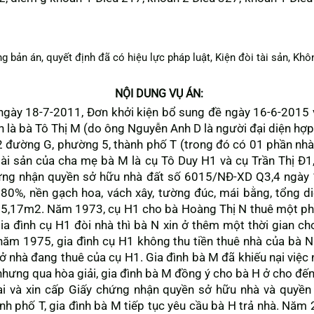
 bản án, quyết định đã có hiệu lực pháp luật, Kiện đòi tài sản, Khô
NỘI DUNG VỤ ÁN:
 ngày 18-7-2011, Đơn khởi kiện bổ sung đề ngày 16-6-2015 v
n là bà Tô Thị M (do ông Nguyễn Anh D là người đại diện hợp
 đường G, phường 5, thành phố T (trong đó có 01 phần nhà,
tài sản của cha mẹ bà M là cụ Tô Duy H1 và cụ Trần Thị Đ
ng nhận quyền sở hữu nhà đất số 6015/NĐ-XD Q3,4 ngày 
 80%, nền gạch hoa, vách xây, tường đúc, mái bằng, tổng di
315,17m2. Năm 1973, cụ H1 cho bà Hoàng Thị N thuê một ph
a đình cụ H1 đòi nhà thì bà N xin ở thêm một thời gian ch
năm 1975, gia đình cụ H1 không thu tiền thuê nhà của bà N
 nhà đang thuê của cụ H1. Gia đình bà M đã khiếu nại việc
nhưng qua hòa giải, gia đình bà M đồng ý cho bà H ở cho đến
i và xin cấp Giấy chứng nhận quyền sở hữu nhà và quyền
h phố T, gia đình bà M tiếp tục yêu cầu bà H trả nhà. Năm 