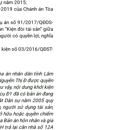
sự năm 2015;
-2019 của Chánh án Tòa
t vụ án số 91/2017/QĐDS-
 “Kiện đòi tài sản” giữa
gười có quyền lợi, nghĩa
hởi kiện số 03/2016/QĐST-
òa án nhân dân tỉnh Lâm
Nguyễn Thị Đ được quyền
 vậy, nội dung khởi kiện
 cụ Đ1 đã có bản án đang
luật Dân sự năm 2005 quy
 người sử dụng tài sản,
 sở hữu hoặc quyền chiếm
ủa Bản án hôn nhân và gia
 trả lại căn nhà số 12A