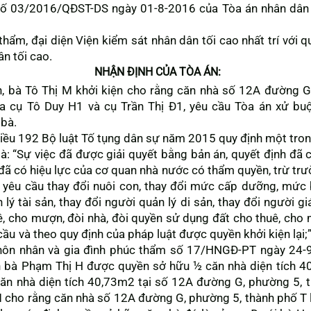
số 03/2016/QĐST-DS ngày 01-8-2016 của Tòa án nhân dân t
thẩm, đại diện Viện kiểm sát nhân dân tối cao nhất trí với 
n tối cao.
NHẬN ĐỊNH CỦA TÒA ÁN:
ện, bà Tô Thị M khởi kiện cho rằng căn nhà số 12A đường 
a cụ Tô Duy H1 và cụ Trần Thị Đ1, yêu cầu Tòa án xử bu
 bà.
 Điều 192 Bộ luật Tố tụng dân sự năm 2015 quy định một tr
 là: “Sự việc đã được giải quyết bằng bản án, quyết định đã 
đã có hiệu lực của cơ quan nhà nước có thẩm quyền, trừ tr
 yêu cầu thay đổi nuôi con, thay đổi mức cấp dưỡng, mức b
 lý tài sản, thay đổi người quản lý di sản, thay đổi người g
uê, cho mượn, đòi nhà, đòi quyền sử dụng đất cho thuê, ch
u và theo quy định của pháp luật được quyền khởi kiện lại;”.
n hôn nhân và gia đình phúc thẩm số 17/HNGĐ-PT ngày 24-
n bà Phạm Thị H được quyền sở hữu ½ căn nhà diện tích 4
n nhà diện tích 40,73m2 tại số 12A đường G, phường 5, th
M cho rằng căn nhà số 12A đường G, phường 5, thành phố T 