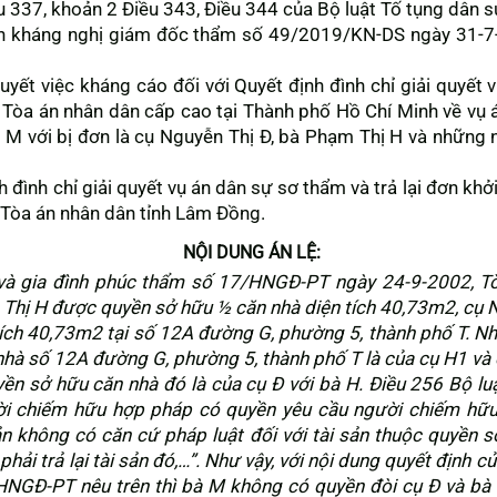
u 337, khoản 2 Điều 343, Điều 344 của Bộ luật Tố tụng dân 
nh kháng nghị giám đốc thẩm số 49/2019/KN-DS ngày 31-7
quyết việc kháng cáo đối với Quyết định đình chỉ giải quyế
òa án nhân dân cấp cao tại Thành phố Hồ Chí Minh về vụ án
 M với bị đơn là cụ Nguyễn Thị Đ, bà Phạm Thị H và những n
h đình chỉ giải quyết vụ án dân sự sơ thẩm và trả lại đơn k
Tòa án nhân dân tỉnh Lâm Đồng.
NỘI DUNG ÁN LỆ:
 và gia đình phúc thẩm số 17/HNGĐ-PT ngày 24-9-2002, T
Thị H được quyền sở hữu ½ căn nhà diện tích 40,73m2, cụ 
ích 40,73m2 tại số 12A đường G, phường 5, thành phố T. Như
nhà số 12A đường G, phường 5, thành phố T là của cụ H1 và
uyền sở hữu căn nhà đó là của cụ Đ với bà H. Điều 256 Bộ 
ời chiếm hữu hợp pháp có quyền yêu cầu người chiếm hữu,
sản không có căn cứ pháp luật đối với tài sản thuộc quyền
ải trả lại tài sản đó,…”. Như vậy, với nội dung quyết định c
NGĐ-PT nêu trên thì bà M không có quyền đòi cụ Đ và bà H