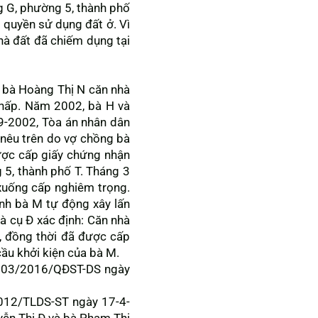
g G, phường 5, thành phố
 quyền sử dụng đất ở. Vì
hà đất đã chiếm dụng tại
 bà Hoàng Thị N căn nhà
chấp. Năm 2002, bà H và
9-2002, Tòa án nhân dân
nêu trên do vợ chồng bà
ược cấp giấy chứng nhận
 5, thành phố T. Tháng 3
 xuống cấp nghiêm trọng.
ình bà M tự động xây lấn
à cụ Đ xác định: Căn nhà
, đồng thời đã được cấp
ầu khởi kiện của bà M.
 số 03/2016/QĐST-DS ngày
/2012/TLDS-ST ngày 17-4-