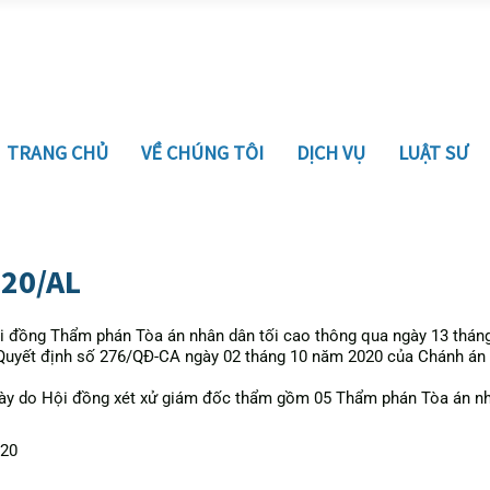
TRANG CHỦ
VỀ CHÚNG TÔI
DỊCH VỤ
LUẬT SƯ
020/AL
 đồng Thẩm phán Tòa án nhân dân tối cao thông qua ngày 13 thán
Quyết định số 276/QĐ-CA ngày 02 tháng 10 năm 2020 của Chánh án 
này do Hội đồng xét xử giám đốc thẩm gồm 05 Thẩm phán Tòa án nhâ
020