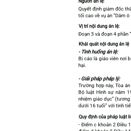
Nguồn án lệ:
Quyết định giám đốc t
tối cao về vụ án “Dâm ô 
Vị trí nội dung án lệ:
Đoạn 3 và đoạn 4 phần “
Khái quát nội dung án lệ
- Tình huống án lệ:
Bị cáo là giáo viên nơi 
hại.
- Giải pháp pháp lý:
Trường hợp này, Tòa án 
Bộ luật Hình sự năm 19
nhiệm giáo dục” (tương
dưới 16 tuổi” với tình t
Quy định của pháp luật l
- Điểm c khoản 2 Điều 1