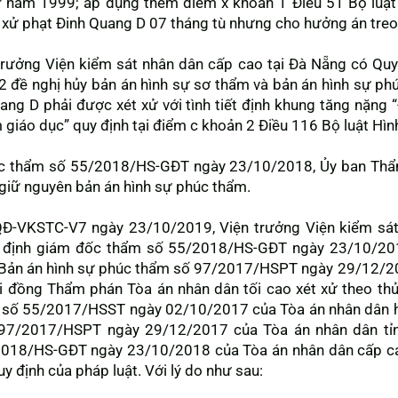
sự năm 1999; áp dụng thêm điểm x khoản 1 Điều 51 Bộ luậ
 xử phạt Đinh Quang D 07 tháng tù nhưng cho hưởng án treo
rưởng Viện kiểm sát nhân dân cấp cao tại Đà Nẵng có Quy
đề nghị hủy bản án hình sự sơ thẩm và bản án hình sự phú
ang D phải được xét xử với tình tiết định khung tăng nặng 
 giáo dục” quy định tại điểm c khoản 2 Điều 116 Bộ luật Hì
ốc thẩm số 55/2018/HS-GĐT ngày 23/10/2018, Ủy ban Thẩ
 giữ nguyên bản án hình sự phúc thẩm.
QĐ-VKSTC-V7 ngày 23/10/2019, Viện trưởng Viện kiểm sát
t định giám đốc thẩm số 55/2018/HS-GĐT ngày 23/10/20
à Bản án hình sự phúc thẩm số 97/2017/HSPT ngày 29/12/2
Hội đồng Thẩm phán Tòa án nhân dân tối cao xét xử theo t
m số 55/2017/HSST ngày 02/10/2017 của Tòa án nhân dân 
97/2017/HSPT ngày 29/12/2017 của Tòa án nhân dân tỉnh
018/HS-GĐT ngày 23/10/2018 của Tòa án nhân dân cấp cao
y định của pháp luật. Với lý do như sau: