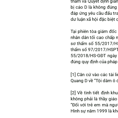
thẩm và Quyết định giá
bị cáo D là không đúng 
đáp ứng yêu cầu đấu tra
dư luận xã hội đặc biệt 
Tại phiên tòa giám đốc
nhân dân tối cao chấp n
sơ thẩm số 55/2017/HS
thẩm số 97/2017/HSPT n
55/2018/HS-GĐT ngày 2
đúng quy định của pháp 
[1] Căn cứ vào các tài 
Quang D về “Tội dâm ô đố
[2] Về tình tiết định 
không phải là thầy giáo
“Đối với trẻ em mà ngư
Hình sự năm 1999 là kh