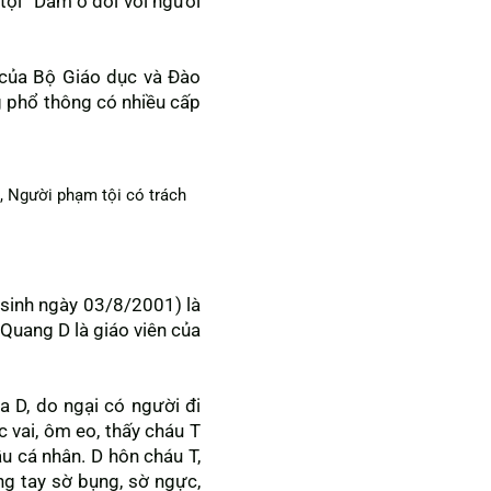
tội “Dâm ô đối với người
của Bộ Giáo dục và Đào
g phổ thông có nhiều cấp
i, Người phạm tội có trách
(sinh ngày 03/8/2001) là
 Quang D là giáo viên của
a D, do ngại có người đi
 vai, ôm eo, thấy cháu T
u cá nhân. D hôn cháu T,
ng tay sờ bụng, sờ ngực,