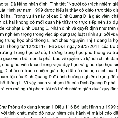
o tại Đà Nẵng nhận định: Tình tiết “Người có trách nhiệm gi
uật Hình sự năm 1999 được hiểu là thầy cô giáo trực tiếp gi
bị hại. Trong vụ án này, bị cáo Đinh Quang D là giáo viên, ch
iên cả hai không có mối quan hệ thầy-trò trực tiếp nên áp 
để xử phạt Đinh Quang D. Nhận định và quyết định như trên
ầm nghiêm trọng trong việc áp dụng Bộ luật Hình sự, bởi vì: 
g trung học phổ thông L, nơi cháu Nguyễn Thị T đang là học
u 31 Thông tư 12/2011/TT-BGDĐT ngày 28/3/2011 của Bộ G
trường Trung học cơ sở, Trường trung học phổ thông và tr
a giáo viên bộ môn là phải bảo vệ quyền và lợi ích chính đá
, các giáo viên khác trong việc dạy học và giáo dục học sin
g, D phải có trách nhiệm giáo dục tất cả các học sinh của 
phạm tội của Đinh Quang D đã ảnh hưởng nghiêm trọng đến 
ổ thông L. Vì vậy, hành vi phạm tội của Đinh Quang D phải bị
i trẻ em mà người phạm tội có trách nhiệm giáo dục” quy địn
Chư Prông áp dụng khoản 1 Điều 116 Bộ luật Hình sự 1999 
 với tính chất, mức độ nguy hiểm của hành vi mà bị cáo đ