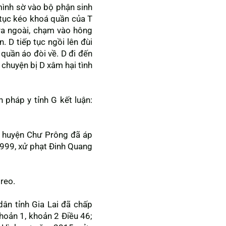
mình sờ vào bộ phận sinh
 tục kéo khoá quần của T
ra ngoài, chạm vào hông
. D tiếp tục ngồi lên đùi
 quần áo đòi về. D đi đến
 chuyện bị D xâm hại tình
pháp y tỉnh G kết luận:
 huyện Chư Prông đã áp
1999, xử phạt Đinh Quang
reo.
ân tỉnh Gia Lai đã chấp
hoản 1, khoản 2 Điều 46;