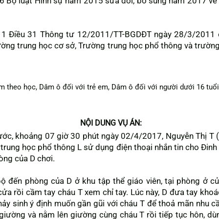
6 Bộ luật Hình sự năm 2015 sửa đổi, bổ sung năm 2017 về 
n 1 Điều 31 Thông tư 12/2011/TT-BGDĐT ngày 28/3/2011 
ường trung học cơ sở, Trường trung học phổ thông và trườn
 em theo học, Dâm ô đối với trẻ em, Dâm ô đối với người dưới 16 tuổ
NỘI DUNG VỤ ÁN:
rước, khoảng 07 giờ 30 phút ngày 02/4/2017, Nguyễn Thị T 
 trung học phổ thông L sử dụng điện thoại nhắn tin cho Đinh
òng của D chơi.
bộ đến phòng của D ở khu tập thể giáo viên, tại phòng ở củ
a rồi cầm tay cháu T xem chỉ tay. Lúc này, D đưa tay khoác
ảy sinh ý định muốn gần gũi với cháu T để thoả mãn nhu cầ
iường và nằm lên giường cùng cháu T rồi tiếp tục hôn, dù