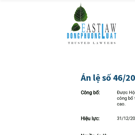
Án lệ số 46/2
Công bố:
Được Hội
công bố 
cao.
Hiệu lực:
31/12/2