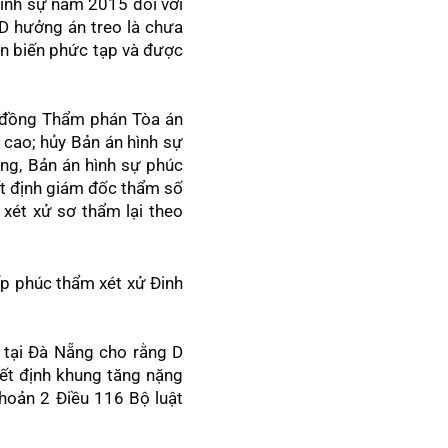
ình sự năm 2015 đối với
o D hưởng án treo là chưa
ễn biến phức tạp và được
ội đồng Thẩm phán Tòa án
 cao; hủy Bản án hình sự
g, Bản án hình sự phúc
t định giám đốc thẩm số
ét xử sơ thẩm lại theo
cấp phúc thẩm xét xử Đinh
o tại Đà Nẵng cho rằng D
iết định khung tăng nặng
khoản 2 Điều 116 Bộ luật