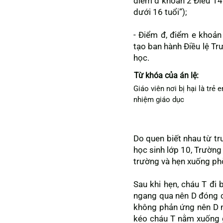
điểm d khoản 2 Điều 14
dưới 16 tuổi”);
- Điểm đ, điểm e khoả
tạo ban hành Điều lệ Tr
học.
Từ khóa của án lệ:
Giáo viên nơi bị hại là trẻ
nhiệm giáo dục
Do quen biết nhau từ t
học sinh lớp 10, Trường
trường và hẹn xuống ph
Sau khi hẹn, cháu T đi 
ngang qua nên D đóng cử
không phản ứng nên D n
kéo cháu T nằm xuống g