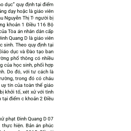
áo dục” quy định tại điểm
ảng dạy hoặc là giáo viên
áu Nguyễn Thị T- người bị
dụng khoản 1 Điều 116 Bộ
 của Tòa án nhân dân cấp
Đinh Quang D là giáo viên
 sinh. Theo quy định tại
iáo dục và Đào tạo ban
ường phổ thông có nhiều
ng của học sinh, phối hợp
h. Do đó, với tư cách là
trường, trong đó có cháu
uy tín của toàn thể giáo
 khởi tố, xét xử với tình
h tại điểm c khoản 2 Điều
xử phạt Đinh Quang D 07
ã thực hiện. Bản án phúc