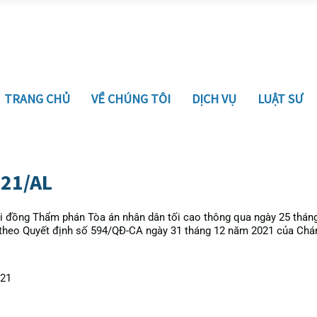
TRANG CHỦ
VỀ CHÚNG TÔI
DỊCH VỤ
LUẬT SƯ
021/AL
 đồng Thẩm phán Tòa án nhân dân tối cao thông qua ngày 25 thán
theo Quyết định số 594/QĐ-CA ngày 31 tháng 12 năm 2021 của Chán
021