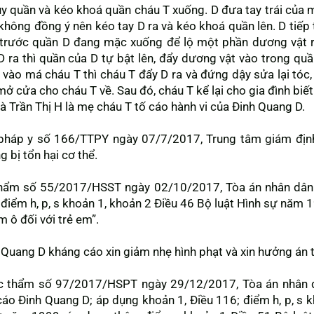
y quần và kéo khoá quần cháu T xuống. D đưa tay trái của 
không đồng ý nên kéo tay D ra và kéo khoá quần lên. D tiếp
a trước quần D đang mặc xuống để lộ một phần dương vật 
D ra thì quần của D tự bật lên, đẩy dương vật vào trong quần
a vào má cháu T thì cháu T đẩy D ra và đứng dậy sửa lại tóc,
ở cửa cho cháu T về. Sau đó, cháu T kể lại cho gia đình biết
 Trần Thị H là mẹ cháu T tố cáo hành vi của Đinh Quang D.
 pháp y số 166/TTPY ngày 07/7/2017, Trung tâm giám định 
 bị tổn hại cơ thể.
 thẩm số 55/2017/HSST ngày 02/10/2017, Tòa án nhân dân
điểm h, p, s khoản 1, khoản 2 Điều 46 Bộ luật Hình sự năm 
m ô đối với trẻ em”.
Quang D kháng cáo xin giảm nhẹ hình phạt và xin hưởng án t
úc thẩm số 97/2017/HSPT ngày 29/12/2017, Tòa án nhân d
áo Đinh Quang D; áp dụng khoản 1, Điều 116; điểm h, p, s k