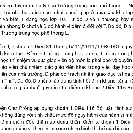
áo viên dạy môn địa lý của Trường trung học phổ thông L.
i trú nhờ học sinh nam chặt chuối giúp ở phía sau khu tập
 và biết T đang học lớp 10. Từ đó D và T thường hay n
ến phòng D chơi và D có hành vi dâm ô đối với T. Do đó, D b
a Trường trung học phổ thông L.
điểm đ, e khoản 1 Điều 31 Thông tư 12/2011/TT-BGDĐT ngà
h kèm theo Điều lệ trường Trung học cơ sở, Trường trung 
học thì nhiệm vụ của giáo viên bộ môn là phải bảo vệ quyền 
giáo viên chủ nhiệm, các giáo viên khác trong việc dạy học 
 viên của nhà trường, D phải có trách nhiệm giáo dục tất cả
 Thị T. Do đó, D phải bị áp dụng tình tiết định khung tăng n
h nhiệm giáo dục” quy định tại điểm c khoản 2 Điều 116 B
uyện Chư Prông áp dụng khoản 1 Điều 116 Bộ luật Hình s
không đúng với tính chất, mức độ nguy hiểm của hành vi mà 
 định giám đốc thẩm áp dụng thêm điểm x khoản 1 Điều 
 không đúng vì theo lý lịch cựu chiến binh thì bố của bị cáo k