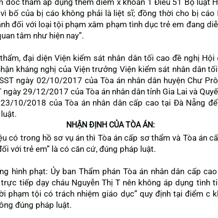
m đốc thẩm áp dụng thêm điểm x khoản 1 Điều 51 Bộ luật H
vì bố của bị cáo không phải là liệt sĩ; đồng thời cho bị cá
nh đối với loại tội phạm xâm phạm tình dục trẻ em đang di
quan tâm như hiện nay”.
 thẩm, đại diện Viện kiểm sát nhân dân tối cao đề nghị H
hận kháng nghị của Viện trưởng Viện kiểm sát nhân dân tối
ST ngày 02/10/2017 của Tòa án nhân dân huyện Chư Prôn
gày 29/12/2017 của Tòa án nhân dân tỉnh Gia Lai và Quyế
3/10/2018 của Tòa án nhân dân cấp cao tại Đà Nẵng để x
luật.
NHẬN ĐỊNH CỦA TÒA ÁN:
liệu có trong hồ sơ vụ án thì Tòa án cấp sơ thẩm và Tòa án 
i với trẻ em” là có căn cứ, đúng pháp luật.
khung hình phạt: Ủy ban Thẩm phán Tòa án nhân dân cấp ca
 trực tiếp dạy cháu Nguyễn Thị T nên không áp dụng tình t
ời phạm tội có trách nhiệm giáo dục” quy định tại điểm c 
ông đúng pháp luật.