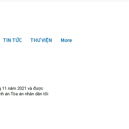
TIN TỨC
THƯ VIỆN
More
g 11 năm 2021 và được
h án Tòa án nhân dân tối