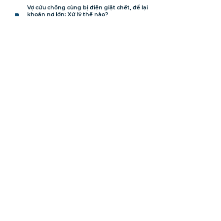
Vợ cứu chồng cùng bị điện giật chết, để lại
khoản nợ lớn: Xử lý thế nào?
Đông Phương Luật đồng hành cùng chuỗi
sự kiện Kỷ niệm 50 năm truyền thống
ULAW
Đông Phương Luật Chính Thức Khai
Trương Chi Nhánh Mới Tại Phường Bà Rịa,
Thành Phố Hồ Chí Minh
Thông Báo: Chương Trình Tư Vấn Pháp
Luật Miễn Phí Nhân Dịp 80 Năm Ngày
Truyền Thống Luật Sư Việt Nam (10/10) và
Ngày Pháp Luật Việt Nam (09/11)
CÔNG TY LUẬT TNHH ĐÔNG PHƯƠNG LUẬT
Giấy ĐKHĐ:
41.07.0823
/TP/ĐKHĐ do Sở Tư pháp Tp.HCM cấp