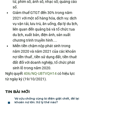
tử, phim số, ảnh số, nhạc số; quảng cáo 
số.
Giảm thuế GTGT đến 30% trong năm 
2021 với một số hàng hóa, dịch vụ: dịch 
vụ vận tải, lưu trú, ăn uống, đại lý du lịch, 
liên quan đến quảng bá và tổ chức tua 
du lịch, xuất bản, điện ảnh, sản xuất 
chương trình truyền hình....
Miễn tiền chậm nộp phát sinh trong 
năm 2020 và năm 2021 của các khoản 
nợ tiền thuế , tiền sử dụng đất, tiền thuê 
đất đối với doanh nghiệp, tổ chức phát 
sinh lỗ trong năm 2020.
Nghị quyết 
406/NQ-UBTVQH14
 có hiệu lực 
từ ngày ký (19/10/2021).
TIN BÀI MỚI
Vợ cứu chồng cùng bị điện giật chết, để lại
khoản nợ lớn: Xử lý thế nào?
Đông Phương Luật đồng hành cùng chuỗi