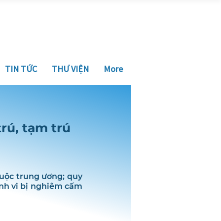
TIN TỨC
THƯ VIỆN
More
rú, tạm trú
huộc trung ương; quy
ành vi bị nghiêm cấm