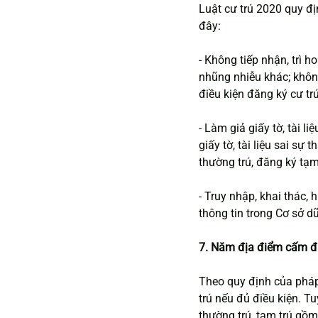
Luật cư trú 2020 quy đị
đây:
- Không tiếp nhận, trì ho
nhũng nhiễu khác; không
điều kiện đăng ký cư trú
- Làm giả giấy tờ, tài liệ
giấy tờ, tài liệu sai sự 
thường trú, đăng ký tạm 
- Truy nhập, khai thác, 
thông tin trong Cơ sở dữ
7. Năm địa điểm cấm đă
Theo quy định của pháp
trú nếu đủ điều kiện. T
thường trú, tạm trú gồm