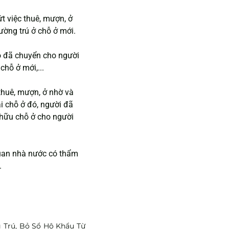
 việc thuê, mượn, ở 
ờng trú ở chỗ ở mới.
ó đã chuyển cho người 
hỗ ở mới,...
thuê, mượn, ở nhờ và 
i chỗ ở đó, người đã 
hữu chỗ ở cho người 
quan nhà nước có thẩm 
.
 Trú, Bỏ Sổ Hộ Khẩu Từ