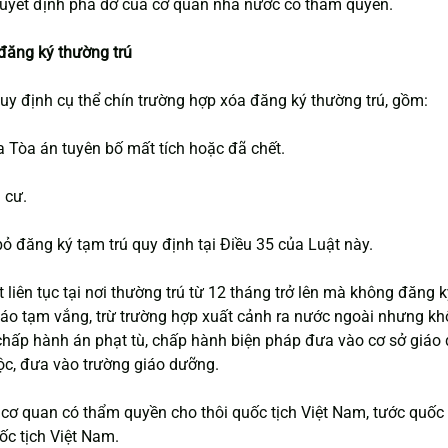
 quyết định phá dỡ của cơ quan nhà nước có thẩm quyền.
 đăng ký thường trú
uy định cụ thể chín trường hợp xóa đăng ký thường trú, gồm:
ủa Tòa án tuyên bố mất tích hoặc đã chết.
 cư.
bỏ đăng ký tạm trú quy định tại Điều 35 của Luật này.
liên tục tại nơi thường trú từ 12 tháng trở lên mà không đăng ký
áo tạm vắng, trừ trường hợp xuất cảnh ra nước ngoài nhưng kh
hấp hành án phạt tù, chấp hành biện pháp đưa vào cơ sở giáo 
ộc, đưa vào trường giáo dưỡng.
cơ quan có thẩm quyền cho thôi quốc tịch Việt Nam, tước quốc t
ốc tịch Việt Nam.