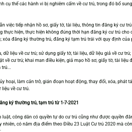
nh cụ thể các hành vi bị nghiêm cấm về cư trú, trong đó bổ sun
ãn việc tiếp nhận hồ sơ, giấy tờ, tài liệu, thông tin đăng ký cư tr
 thực hiện, thực hiện không đúng thời hạn đăng ký cư trú cho 
; xóa đăng ký thường trú, đăng ký tạm trú trái với quy định của 
u, dữ liệu về cư trú; sử dụng giấy tờ, tài liệu, dữ liệu giả về cư trú
thật về cư trú; khai man điều kiện, giả mạo hồ sơ, giấy tờ, tài liệ
trú...
hủy hoại, làm cản trở, gián đoạn hoạt động, thay đổi, xóa, phát t
 liệu về cư trú.
ng ký thường trú, tạm trú từ 1-7-2021
 luật, công dân có quyền tự do cư trú cũng như được quyền đăn
uy nhiên, có năm địa điểm theo Điều 23 Luật Cư trú 2020 mà cô
: