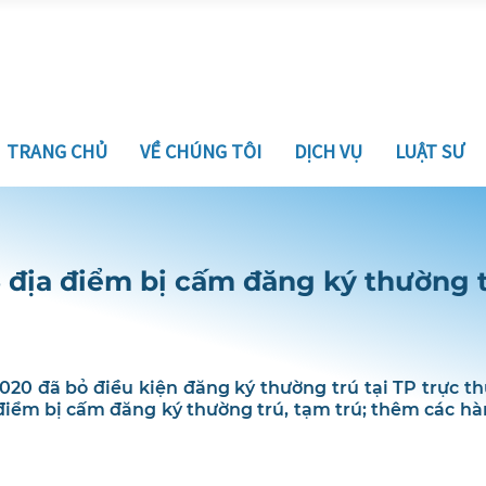
TRANG CHỦ
VỀ CHÚNG TÔI
DỊCH VỤ
LUẬT SƯ
 5 địa điểm bị cấm đăng ký thường t
2020 đã bỏ điều kiện đăng ký thường trú tại TP trực t
 điểm bị cấm đăng ký thường trú, tạm trú; thêm các h