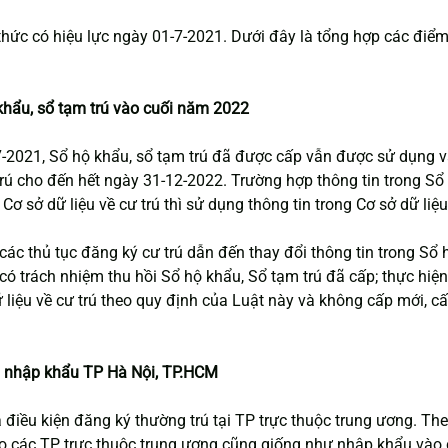
thức có hiệu lực ngày 01-7-2021. Dưới đây là tổng hợp các điểm
 khẩu, sổ tạm trú vào cuối năm 2022
7-2021, Sổ hộ khẩu, sổ tạm trú đã được cấp vẫn được sử dụng và 
 trú cho đến hết ngày 31-12-2022. Trường hợp thông tin trong Sổ
 Cơ sở dữ liệu về cư trú thì sử dụng thông tin trong Cơ sở dữ liệu
các thủ tục đăng ký cư trú dẫn đến thay đổi thông tin trong Sổ h
có trách nhiệm thu hồi Sổ hộ khẩu, Sổ tạm trú đã cấp; thực hiện
ữ liệu về cư trú theo quy định của Luật này và không cấp mới, cấ
hi nhập khẩu TP Hà Nội, TP.HCM
 điều kiện đăng ký thường trú tại TP trực thuộc trung ương. The
 các TP trực thuộc trung ương cũng giống như nhập khẩu vào c