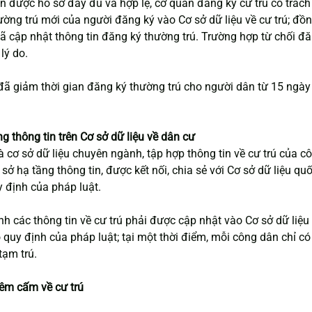
n được hồ sơ đầy đủ và hợp lệ, cơ quan đăng ký cư trú có trác
hường trú mới của người đăng ký vào Cơ sở dữ liệu về cư trú; đồ
ã cập nhật thông tin đăng ký thường trú. Trường hợp từ chối đăng
lý do.
 đã giảm thời gian đăng ký thường trú cho người dân từ 15 ngà
g thông tin trên Cơ sở dữ liệu về dân cư
là cơ sở dữ liệu chuyên ngành, tập hợp thông tin về cư trú của c
 sở hạ tầng thông tin, được kết nối, chia sẻ với Cơ sở dữ liệu qu
y định của pháp luật.
nh các thông tin về cư trú phải được cập nhật vào Cơ sở dữ liệu
o quy định của pháp luật; tại một thời điểm, mỗi công dân chỉ có
tạm trú.
iêm cấm về cư trú