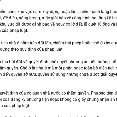
điểm cấm, khu vực cấm xây dựng hoặc lấn, chiếm hành lang bảo
i, đê điều, năng lượng, mốc giới bảo vệ công trình hạ tầng kỹ thuậ
hu vực đã được cảnh báo về nguy cơ lở đất, lũ quét, lũ ống và
h của pháp luật.
 tích nhà ở nằm trên đất lấn, chiếm trái phép hoặc chỗ ở xây dựn
 dựng theo quy định của pháp luật.
h thu hồi đất và quyết định phê duyệt phương án bồi thường, hỗ t
ẩm quyền. Chỗ ở là nhà ở mà một phần hoặc toàn bộ diện tích 
uan đến quyền sở hữu, quyền sử dụng nhưng chưa được giải quyế
o quyết định của cơ quan nhà nước có thẩm quyền. Phương tiện 
bị xóa đăng ký phương tiện hoặc không có giấy chứng nhận an t
h của pháp luật.